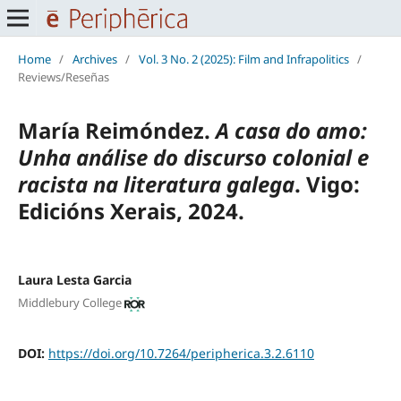
Home
/
Archives
/
Vol. 3 No. 2 (2025): Film and Infrapolitics
/
Reviews/Reseñas
María Reimóndez.
A casa do amo:
Unha análise do discurso colonial e
racista na literatura galega
. Vigo:
Edicións Xerais, 2024.
Laura Lesta Garcia
Middlebury College
DOI:
https://doi.org/10.7264/peripherica.3.2.6110