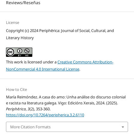
Reviews/Reseñas
License
Copyright (c) 2024 Periphērica: Journal of Social, Cultural, and
Literary History
This work is licensed under a
Creative Commons Attribution-
NonCommercial 4.0 International License
.
How to Cite
María Reimóndez. A casa do amo: Unha análise do discurso colonial
e racista na literatura galega. Vigo: Edicións Xerais, 2024. (2025).
Periphērica
,
3
(2), 353-360.
https://doi.org/10.7264/peripherica.3.2.6110
More Citation Formats