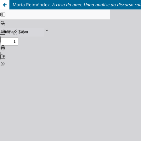
María Reimóndez.
A casa do amo: Unha análise do discurso colo